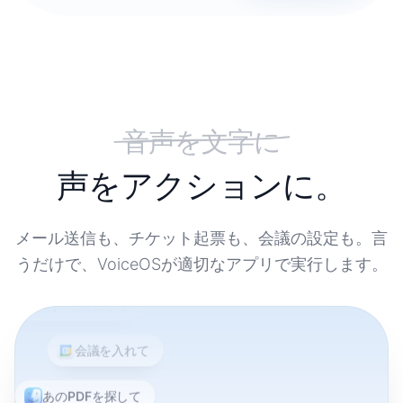
タイピング・音声入力・VoiceOSの生産性比較
生産性
タイピング
1×
音声入力
4×
VoiceOS
10×
音声を文字に
声をアクションに。
声
を
ア
ク
シ
ョ
ン
に
。
メール送信も、チケット起票も、会議の設定も。言
メールを送って
うだけで、VoiceOSが適切なアプリで実行します。
Mayaに返信して
会議を入れて
あのPDFを探して