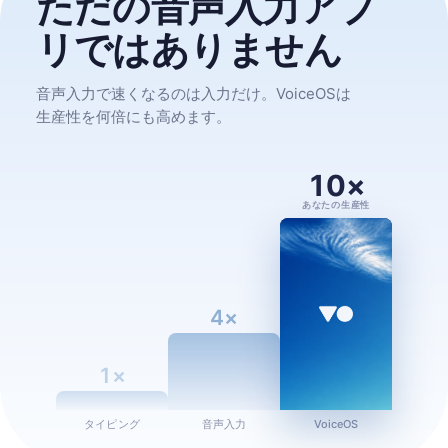
ただの音声入力アプ
リではありません
音声入力で速くなるのは入力だけ。VoiceOSは
生産性を何倍にも高めます。
10×
あなたの生産性
4×
1×
タイピング
音声入力
VoiceOS