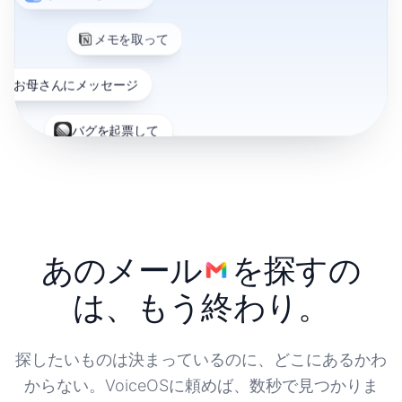
メモを取って
お母さんにメッセージ
バグを起票して
ウェブで検索して
ロードマップを開いて
提案書を書いて
あの資料
を探すのは、
デイリーノートを追加
もう終わり。
メールを送って
探したいものは決まっているのに、どこにあるかわ
からない。VoiceOSに頼めば、数秒で見つかりま
Mayaに返信して