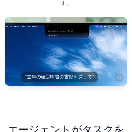
す。
会議を入れて
あのPDFを探して
メモを取って
お母さんにメッセージ
バグを起票して
“
去年の確定申告の書類を探して
”
ウェブで検索して
ロードマップを開いて
提案書を書いて
エージェントがタスクを
デイリーノートを追加