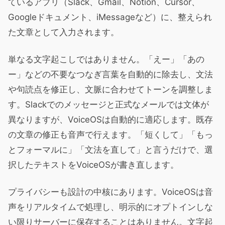
ているアプリ（Slack、Gmail、Notion、Cursor、
Googleドキュメント、iMessageなど）に、整えられ
た文章として入力されます。
単なる文字起こしではありません。「えー」「あの
ー」などの不要なつなぎ言葉を自動的に除去し、文法
や句読点を修正し、文脈に合わせてトーンを調整しま
す。Slackでのメッセージと正式なメールでは文体が
異なりますが、VoiceOSは自動的に適応します。既存
の文章の修正も音声で行えます。「短くして」「もっ
とフォーマルに」「文法を直して」と言うだけで、選
択したテキストをVoiceOSが書き直します。
プライバシーも設計の中核にあります。VoiceOSは音
声をリアルタイムで処理し、明示的にオプトインしな
い限りサーバーに保存することはありません。文字起